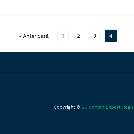
« Anterioară
1
2
3
4
comentariu de arătat.
Copyright ©
SC Contax Expert Regis