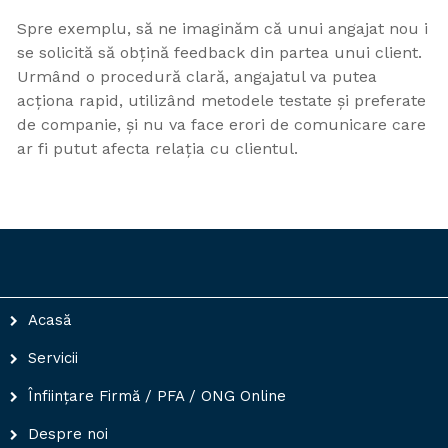
Spre exemplu, să ne imaginăm că unui angajat nou i
se solicită să obțină feedback din partea unui client.
Urmând o procedură clară, angajatul va putea
acționa rapid, utilizând metodele testate și preferate
de companie, și nu va face erori de comunicare care
ar fi putut afecta relația cu clientul.
Acasă
Servicii
Înființare Firmă / PFA / ONG Online
Despre noi